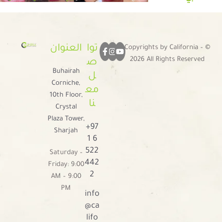
توا
العنوان
Copyrights by California – ©
2026 All Rights Reserved
ص
Buhairah
ل
Corniche,
مع
10th Floor,
نا
Crystal
Plaza Tower,
+97
Sharjah
1 6
522
Saturday –
442
Friday: 9:00
2
AM – 9:00
PM
info
@ca
lifo