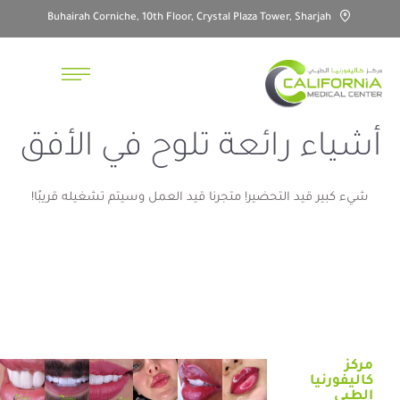
Buhairah Corniche, 10th Floor, Crystal Plaza Tower, Sharjah
أشياء رائعة تلوح في الأفق
شيء كبير قيد التحضير! متجرنا قيد العمل وسيتم تشغيله قريبًا!
مركز
كاليفورنيا
الطبي